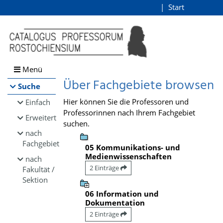
Browsen
Start
Login
direkt zum Inhalt
Menü
Über Fachgebiete browsen
Suche
Hier können Sie die Professoren und
Einfach
Professorinnen nach Ihrem Fachgebiet
Erweitert
suchen.
nach
Fachgebiet
05 Kommunikations- und
Medienwissenschaften
nach
2 Einträge
Fakultät /
Sektion
06 Information und
Dokumentation
2 Einträge