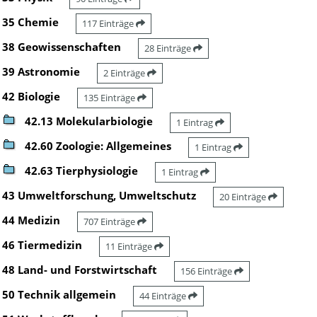
35 Chemie
117 Einträge
38 Geowissenschaften
28 Einträge
39 Astronomie
2 Einträge
42 Biologie
135 Einträge
42.13 Molekularbiologie
1 Eintrag
42.60 Zoologie: Allgemeines
1 Eintrag
42.63 Tierphysiologie
1 Eintrag
43 Umweltforschung, Umweltschutz
20 Einträge
44 Medizin
707 Einträge
46 Tiermedizin
11 Einträge
48 Land- und Forstwirtschaft
156 Einträge
50 Technik allgemein
44 Einträge