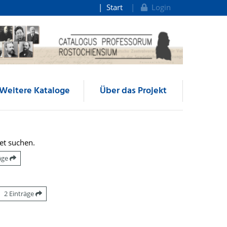
Start
Login
Weitere Kataloge
Über das Projekt
et suchen.
räge
2 Einträge