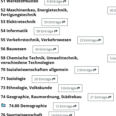
51 Werkstoffkunde
6 Einträge
52 Maschinenbau, Energietechnik,
95 
Fertigungstechnik
53 Elektrotechnik
59 Einträge
54 Informatik
58 Einträge
55 Verkehrstechnik, Verkehrswesen
23 Einträge
56 Bauwesen
34 Einträge
58 Chemische Technik, Umwelttechnik,
5 E
verschiedene Technologien
70 Sozialwissenschaften allgemein
2 Einträge
71 Soziologie
20 Einträge
73 Ethnologie, Volkskunde
3 Einträge
74 Geographie, Raumordnung, Städtebau
21 Einträge
74.80 Demographie
12 Einträge
76 Sportwissenschaft
14 Einträge