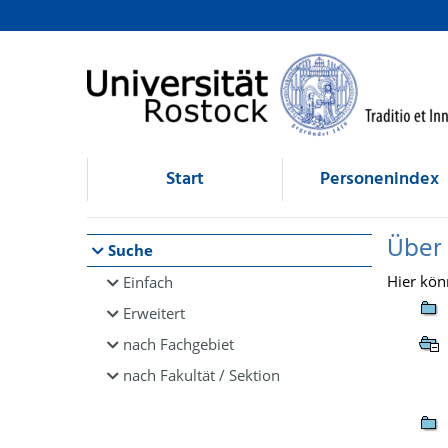
Browsen
direkt zum Inhalt
Start
Personenindex
Über
Suche
Hier kön
Einfach
Erweitert
nach Fachgebiet
nach Fakultät / Sektion