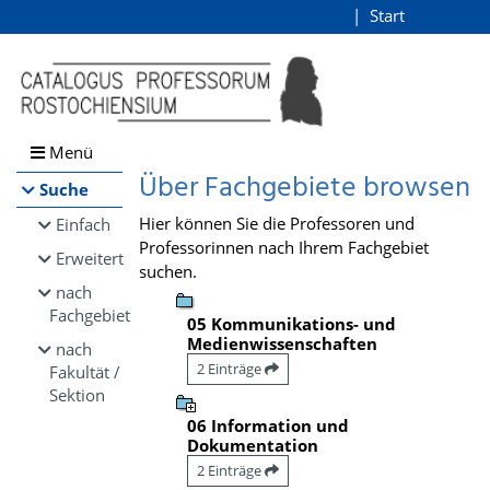
Browsen
Start
Login
direkt zum Inhalt
Menü
Über Fachgebiete browsen
Suche
Hier können Sie die Professoren und
Einfach
Professorinnen nach Ihrem Fachgebiet
Erweitert
suchen.
nach
Fachgebiet
05 Kommunikations- und
Medienwissenschaften
nach
2 Einträge
Fakultät /
Sektion
06 Information und
Dokumentation
2 Einträge