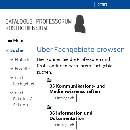
Browsen
Start
Login
direkt zum Inhalt
Menü
Über Fachgebiete browsen
Suche
Hier können Sie die Professoren und
Einfach
Professorinnen nach Ihrem Fachgebiet
Erweitert
suchen.
nach
Fachgebiet
05 Kommunikations- und
Medienwissenschaften
nach
2 Einträge
Fakultät /
Sektion
06 Information und
Dokumentation
2 Einträge