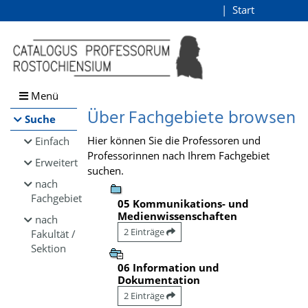
Browsen
Start
Login
direkt zum Inhalt
Menü
Über Fachgebiete browsen
Suche
Hier können Sie die Professoren und
Einfach
Professorinnen nach Ihrem Fachgebiet
Erweitert
suchen.
nach
Fachgebiet
05 Kommunikations- und
Medienwissenschaften
nach
2 Einträge
Fakultät /
Sektion
06 Information und
Dokumentation
2 Einträge