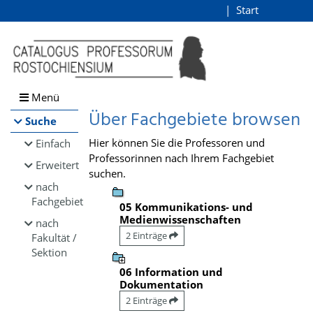
Browsen
Start
Login
direkt zum Inhalt
Menü
Über Fachgebiete browsen
Suche
Hier können Sie die Professoren und
Einfach
Professorinnen nach Ihrem Fachgebiet
Erweitert
suchen.
nach
Fachgebiet
05 Kommunikations- und
Medienwissenschaften
nach
2 Einträge
Fakultät /
Sektion
06 Information und
Dokumentation
2 Einträge