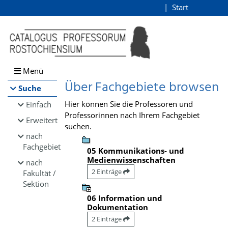
Browsen
Start
Login
direkt zum Inhalt
Menü
Über Fachgebiete browsen
Suche
Hier können Sie die Professoren und
Einfach
Professorinnen nach Ihrem Fachgebiet
Erweitert
suchen.
nach
Fachgebiet
05 Kommunikations- und
Medienwissenschaften
nach
2 Einträge
Fakultät /
Sektion
06 Information und
Dokumentation
2 Einträge