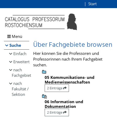
Browsen
Start
Login
direkt zum Inhalt
Menü
Über Fachgebiete browsen
Suche
Hier können Sie die Professoren und
Einfach
Professorinnen nach Ihrem Fachgebiet
Erweitert
suchen.
nach
Fachgebiet
05 Kommunikations- und
Medienwissenschaften
nach
2 Einträge
Fakultät /
Sektion
06 Information und
Dokumentation
2 Einträge