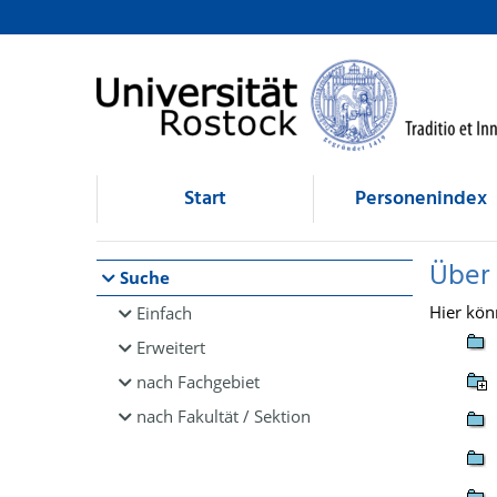
Browsen
direkt zum Inhalt
Start
Personenindex
Über
Suche
Hier kön
Einfach
Erweitert
nach Fachgebiet
nach Fakultät / Sektion