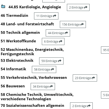
44.85 Kardiologie, Angiologie
2 Einträge
46 Tiermedizin
11 Einträge
48 Land- und Forstwirtschaft
156 Einträge
50 Technik allgemein
44 Einträge
51 Werkstoffkunde
6 Einträge
52 Maschinenbau, Energietechnik,
95 
Fertigungstechnik
53 Elektrotechnik
59 Einträge
54 Informatik
58 Einträge
55 Verkehrstechnik, Verkehrswesen
23 Einträge
56 Bauwesen
34 Einträge
58 Chemische Technik, Umwelttechnik,
5 E
verschiedene Technologien
70 Sozialwissenschaften allgemein
2 Einträge