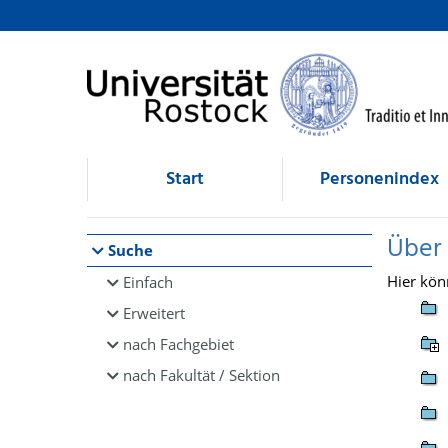
Browsen
direkt zum Inhalt
Start
Personenindex
Über
Suche
Hier kön
Einfach
Erweitert
nach Fachgebiet
nach Fakultät / Sektion