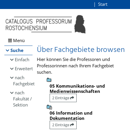
Browsen
Start
Login
direkt zum Inhalt
Menü
Über Fachgebiete browsen
Suche
Hier können Sie die Professoren und
Einfach
Professorinnen nach Ihrem Fachgebiet
Erweitert
suchen.
nach
Fachgebiet
05 Kommunikations- und
Medienwissenschaften
nach
2 Einträge
Fakultät /
Sektion
06 Information und
Dokumentation
2 Einträge