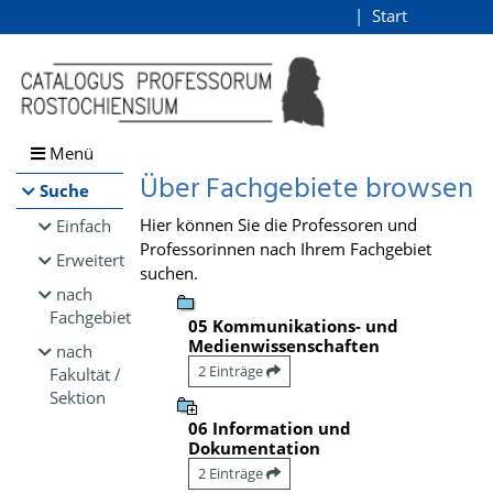
Browsen
Start
Login
direkt zum Inhalt
Menü
Über Fachgebiete browsen
Suche
Hier können Sie die Professoren und
Einfach
Professorinnen nach Ihrem Fachgebiet
Erweitert
suchen.
nach
Fachgebiet
05 Kommunikations- und
Medienwissenschaften
nach
2 Einträge
Fakultät /
Sektion
06 Information und
Dokumentation
2 Einträge