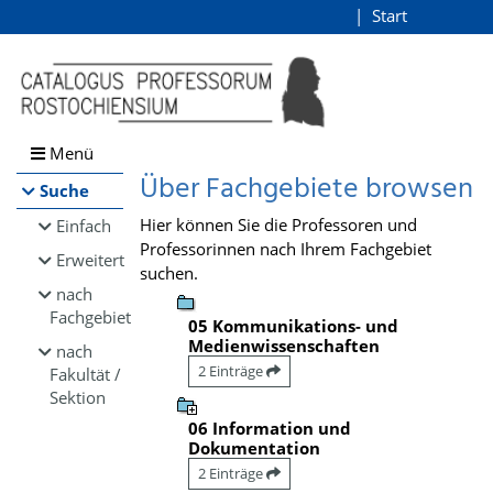
Browsen
Start
Login
direkt zum Inhalt
Menü
Über Fachgebiete browsen
Suche
Hier können Sie die Professoren und
Einfach
Professorinnen nach Ihrem Fachgebiet
Erweitert
suchen.
nach
Fachgebiet
05 Kommunikations- und
Medienwissenschaften
nach
2 Einträge
Fakultät /
Sektion
06 Information und
Dokumentation
2 Einträge