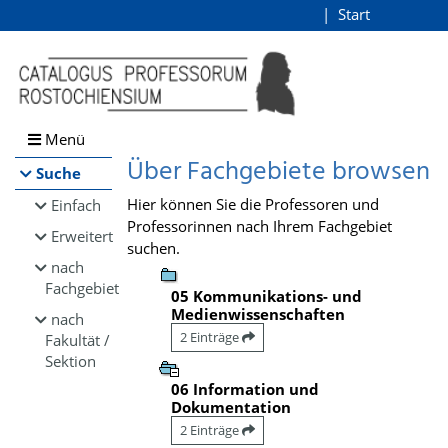
Browsen
Start
Login
direkt zum Inhalt
Menü
Über Fachgebiete browsen
Suche
Hier können Sie die Professoren und
Einfach
Professorinnen nach Ihrem Fachgebiet
Erweitert
suchen.
nach
Fachgebiet
05 Kommunikations- und
Medienwissenschaften
nach
2 Einträge
Fakultät /
Sektion
06 Information und
Dokumentation
2 Einträge