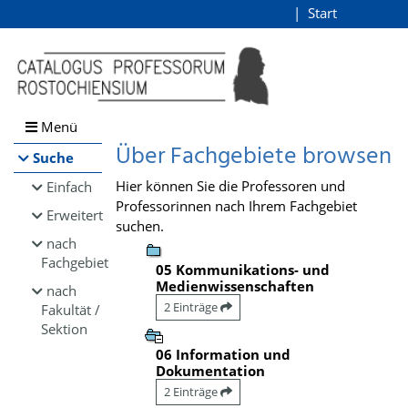
Browsen
Start
Login
direkt zum Inhalt
Menü
Über Fachgebiete browsen
Suche
Hier können Sie die Professoren und
Einfach
Professorinnen nach Ihrem Fachgebiet
Erweitert
suchen.
nach
Fachgebiet
05 Kommunikations- und
Medienwissenschaften
nach
2 Einträge
Fakultät /
Sektion
06 Information und
Dokumentation
2 Einträge