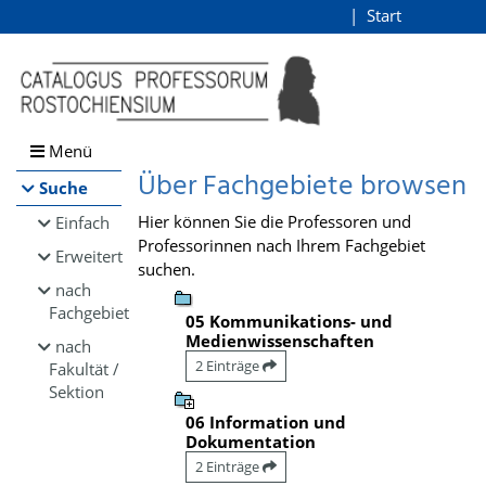
Browsen
Start
Login
direkt zum Inhalt
Menü
Über Fachgebiete browsen
Suche
Hier können Sie die Professoren und
Einfach
Professorinnen nach Ihrem Fachgebiet
Erweitert
suchen.
nach
Fachgebiet
05 Kommunikations- und
Medienwissenschaften
nach
2 Einträge
Fakultät /
Sektion
06 Information und
Dokumentation
2 Einträge