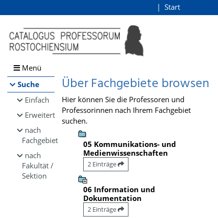
Browsen
Start
Login
direkt zum Inhalt
Menü
Über Fachgebiete browsen
Suche
Hier können Sie die Professoren und
Einfach
Professorinnen nach Ihrem Fachgebiet
Erweitert
suchen.
nach
Fachgebiet
05 Kommunikations- und
Medienwissenschaften
nach
2 Einträge
Fakultät /
Sektion
06 Information und
Dokumentation
2 Einträge