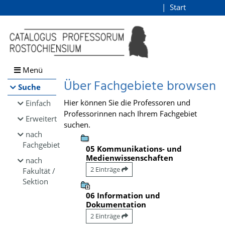
Browsen
Start
Login
direkt zum Inhalt
Menü
Über Fachgebiete browsen
Suche
Hier können Sie die Professoren und
Einfach
Professorinnen nach Ihrem Fachgebiet
Erweitert
suchen.
nach
Fachgebiet
05 Kommunikations- und
Medienwissenschaften
nach
2 Einträge
Fakultät /
Sektion
06 Information und
Dokumentation
2 Einträge