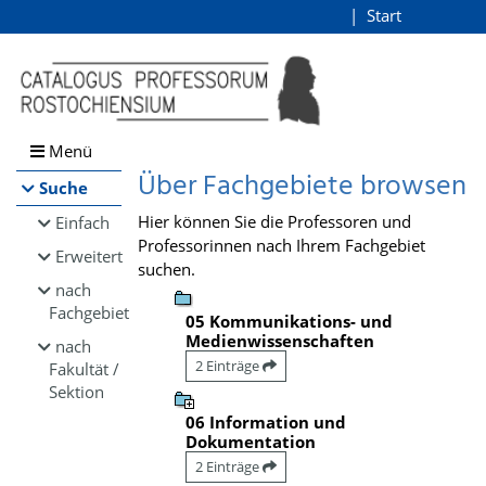
Browsen
Start
Login
direkt zum Inhalt
Menü
Über Fachgebiete browsen
Suche
Hier können Sie die Professoren und
Einfach
Professorinnen nach Ihrem Fachgebiet
Erweitert
suchen.
nach
Fachgebiet
05 Kommunikations- und
Medienwissenschaften
nach
2 Einträge
Fakultät /
Sektion
06 Information und
Dokumentation
2 Einträge