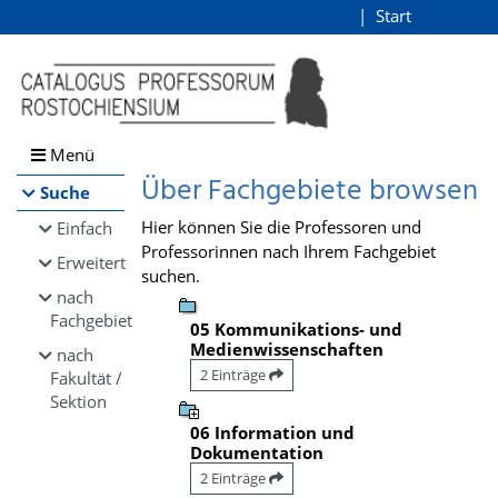
Browsen
Start
Login
direkt zum Inhalt
Menü
Über Fachgebiete browsen
Suche
Hier können Sie die Professoren und
Einfach
Professorinnen nach Ihrem Fachgebiet
Erweitert
suchen.
nach
Fachgebiet
05 Kommunikations- und
Medienwissenschaften
nach
2 Einträge
Fakultät /
Sektion
06 Information und
Dokumentation
2 Einträge