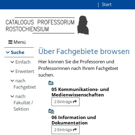
Browsen
Start
Login
direkt zum Inhalt
Menü
Über Fachgebiete browsen
Suche
Hier können Sie die Professoren und
Einfach
Professorinnen nach Ihrem Fachgebiet
Erweitert
suchen.
nach
Fachgebiet
05 Kommunikations- und
Medienwissenschaften
nach
2 Einträge
Fakultät /
Sektion
06 Information und
Dokumentation
2 Einträge