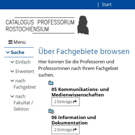
Browsen
Start
Login
direkt zum Inhalt
Menü
Über Fachgebiete browsen
Suche
Hier können Sie die Professoren und
Einfach
Professorinnen nach Ihrem Fachgebiet
Erweitert
suchen.
nach
Fachgebiet
05 Kommunikations- und
Medienwissenschaften
nach
2 Einträge
Fakultät /
Sektion
06 Information und
Dokumentation
2 Einträge