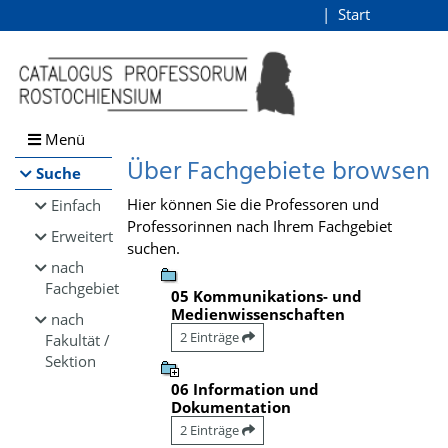
Browsen
Start
Login
direkt zum Inhalt
Menü
Über Fachgebiete browsen
Suche
Hier können Sie die Professoren und
Einfach
Professorinnen nach Ihrem Fachgebiet
Erweitert
suchen.
nach
Fachgebiet
05 Kommunikations- und
Medienwissenschaften
nach
2 Einträge
Fakultät /
Sektion
06 Information und
Dokumentation
2 Einträge