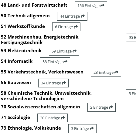
48 Land- und Forstwirtschaft
156 Einträge
50 Technik allgemein
44 Einträge
51 Werkstoffkunde
6 Einträge
52 Maschinenbau, Energietechnik,
95 
Fertigungstechnik
53 Elektrotechnik
59 Einträge
54 Informatik
58 Einträge
55 Verkehrstechnik, Verkehrswesen
23 Einträge
56 Bauwesen
34 Einträge
58 Chemische Technik, Umwelttechnik,
5 E
verschiedene Technologien
70 Sozialwissenschaften allgemein
2 Einträge
71 Soziologie
20 Einträge
73 Ethnologie, Volkskunde
3 Einträge