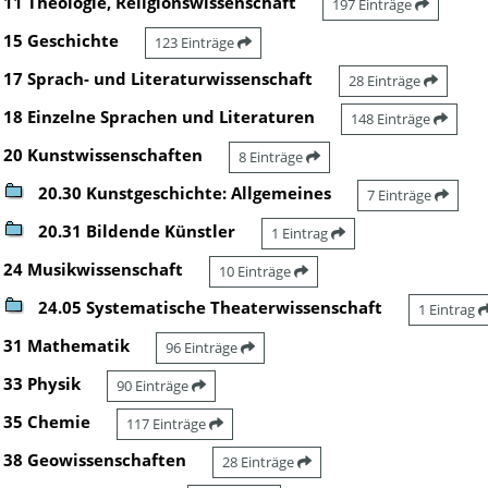
11 Theologie, Religionswissenschaft
197 Einträge
15 Geschichte
123 Einträge
17 Sprach- und Literaturwissenschaft
28 Einträge
18 Einzelne Sprachen und Literaturen
148 Einträge
20 Kunstwissenschaften
8 Einträge
20.30 Kunstgeschichte: Allgemeines
7 Einträge
20.31 Bildende Künstler
1 Eintrag
24 Musikwissenschaft
10 Einträge
24.05 Systematische Theaterwissenschaft
1 Eintrag
31 Mathematik
96 Einträge
33 Physik
90 Einträge
35 Chemie
117 Einträge
38 Geowissenschaften
28 Einträge