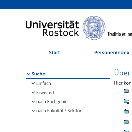
Browsen
direkt zum Inhalt
Start
Personenindex
Über
Suche
Hier kön
Einfach
Erweitert
nach Fachgebiet
nach Fakultät / Sektion