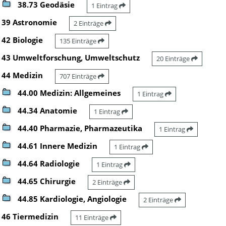
38.73 Geodäsie
1 Eintrag
39 Astronomie
2 Einträge
42 Biologie
135 Einträge
43 Umweltforschung, Umweltschutz
20 Einträge
44 Medizin
707 Einträge
44.00 Medizin: Allgemeines
1 Eintrag
44.34 Anatomie
1 Eintrag
44.40 Pharmazie, Pharmazeutika
1 Eintrag
44.61 Innere Medizin
1 Eintrag
44.64 Radiologie
1 Eintrag
44.65 Chirurgie
2 Einträge
44.85 Kardiologie, Angiologie
2 Einträge
46 Tiermedizin
11 Einträge