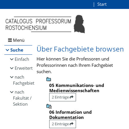
Browsen
Start
Login
direkt zum Inhalt
Menü
Über Fachgebiete browsen
Suche
Hier können Sie die Professoren und
Einfach
Professorinnen nach Ihrem Fachgebiet
Erweitert
suchen.
nach
Fachgebiet
05 Kommunikations- und
Medienwissenschaften
nach
2 Einträge
Fakultät /
Sektion
06 Information und
Dokumentation
2 Einträge