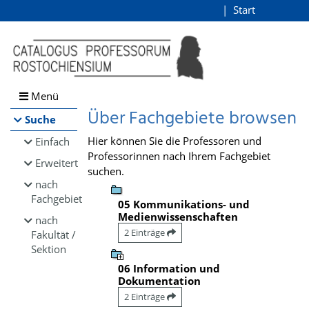
Browsen
Start
Login
direkt zum Inhalt
Menü
Über Fachgebiete browsen
Suche
Hier können Sie die Professoren und
Einfach
Professorinnen nach Ihrem Fachgebiet
Erweitert
suchen.
nach
Fachgebiet
05 Kommunikations- und
Medienwissenschaften
nach
2 Einträge
Fakultät /
Sektion
06 Information und
Dokumentation
2 Einträge