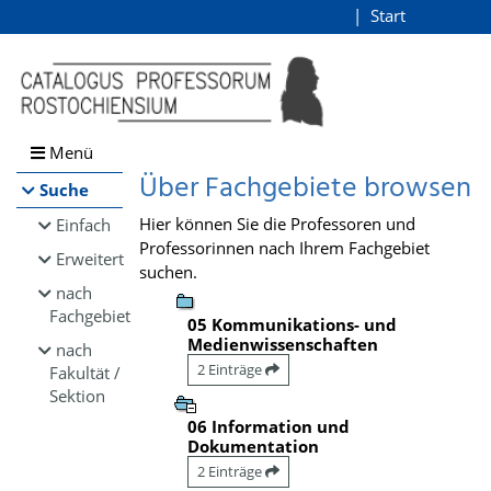
Browsen
Start
Login
direkt zum Inhalt
Menü
Über Fachgebiete browsen
Suche
Hier können Sie die Professoren und
Einfach
Professorinnen nach Ihrem Fachgebiet
Erweitert
suchen.
nach
Fachgebiet
05 Kommunikations- und
Medienwissenschaften
nach
2 Einträge
Fakultät /
Sektion
06 Information und
Dokumentation
2 Einträge