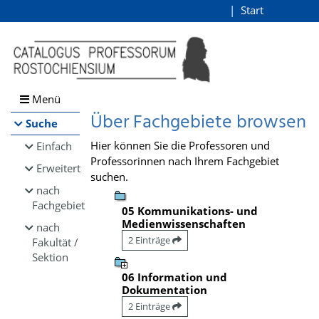
Browsen
Start
Login
direkt zum Inhalt
Menü
Über Fachgebiete browsen
Suche
Hier können Sie die Professoren und
Einfach
Professorinnen nach Ihrem Fachgebiet
Erweitert
suchen.
nach
Fachgebiet
05 Kommunikations- und
Medienwissenschaften
nach
2 Einträge
Fakultät /
Sektion
06 Information und
Dokumentation
2 Einträge