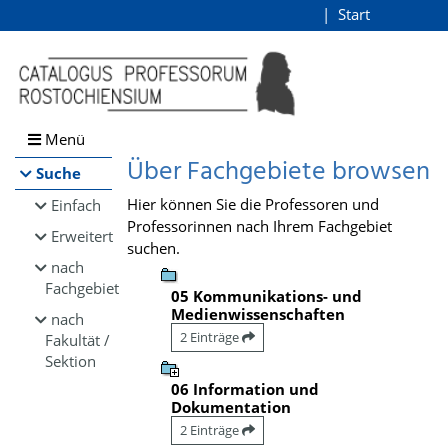
Browsen
Start
Login
direkt zum Inhalt
Menü
Über Fachgebiete browsen
Suche
Hier können Sie die Professoren und
Einfach
Professorinnen nach Ihrem Fachgebiet
Erweitert
suchen.
nach
Fachgebiet
05 Kommunikations- und
Medienwissenschaften
nach
2 Einträge
Fakultät /
Sektion
06 Information und
Dokumentation
2 Einträge