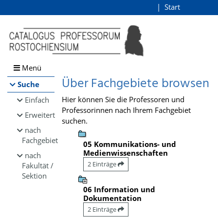
Browsen
Start
Login
direkt zum Inhalt
Menü
Über Fachgebiete browsen
Suche
Hier können Sie die Professoren und
Einfach
Professorinnen nach Ihrem Fachgebiet
Erweitert
suchen.
nach
Fachgebiet
05 Kommunikations- und
Medienwissenschaften
nach
2 Einträge
Fakultät /
Sektion
06 Information und
Dokumentation
2 Einträge