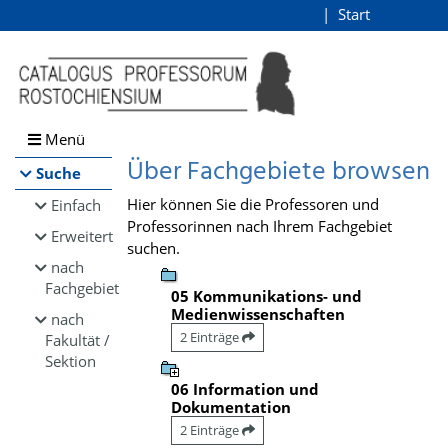
Browsen
Start
Login
direkt zum Inhalt
Menü
Über Fachgebiete browsen
Suche
Hier können Sie die Professoren und
Einfach
Professorinnen nach Ihrem Fachgebiet
Erweitert
suchen.
nach
Fachgebiet
05 Kommunikations- und
Medienwissenschaften
nach
2 Einträge
Fakultät /
Sektion
06 Information und
Dokumentation
2 Einträge