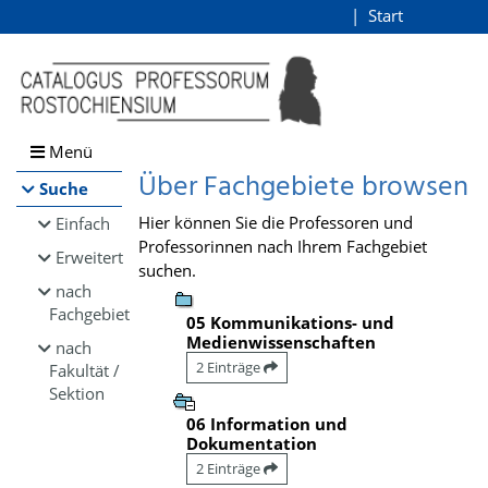
Browsen
Start
Login
direkt zum Inhalt
Menü
Über Fachgebiete browsen
Suche
Hier können Sie die Professoren und
Einfach
Professorinnen nach Ihrem Fachgebiet
Erweitert
suchen.
nach
Fachgebiet
05 Kommunikations- und
Medienwissenschaften
nach
2 Einträge
Fakultät /
Sektion
06 Information und
Dokumentation
2 Einträge