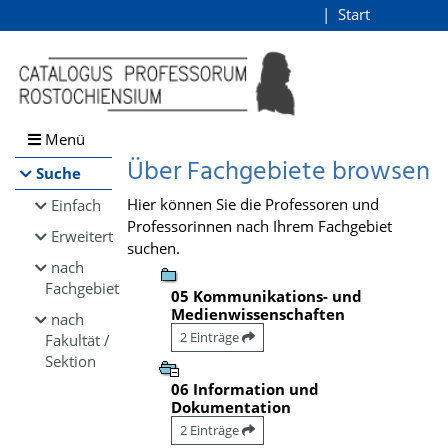
Browsen
Start
Login
direkt zum Inhalt
Menü
Über Fachgebiete browsen
Suche
Hier können Sie die Professoren und
Einfach
Professorinnen nach Ihrem Fachgebiet
Erweitert
suchen.
nach
Fachgebiet
05 Kommunikations- und
Medienwissenschaften
nach
2 Einträge
Fakultät /
Sektion
06 Information und
Dokumentation
2 Einträge