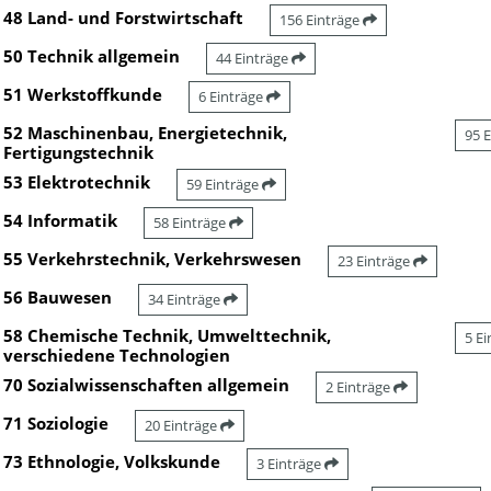
48 Land- und Forstwirtschaft
156 Einträge
50 Technik allgemein
44 Einträge
51 Werkstoffkunde
6 Einträge
52 Maschinenbau, Energietechnik,
95 
Fertigungstechnik
53 Elektrotechnik
59 Einträge
54 Informatik
58 Einträge
55 Verkehrstechnik, Verkehrswesen
23 Einträge
56 Bauwesen
34 Einträge
58 Chemische Technik, Umwelttechnik,
5 E
verschiedene Technologien
70 Sozialwissenschaften allgemein
2 Einträge
71 Soziologie
20 Einträge
73 Ethnologie, Volkskunde
3 Einträge