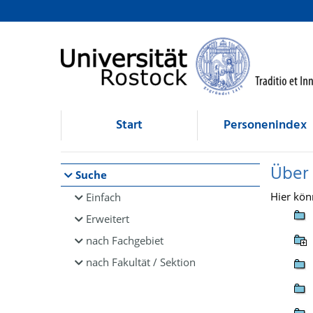
Browsen
direkt zum Inhalt
Start
Personenindex
Über
Suche
Hier kön
Einfach
Erweitert
nach Fachgebiet
nach Fakultät / Sektion