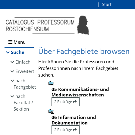
Browsen
Start
Login
direkt zum Inhalt
Menü
Über Fachgebiete browsen
Suche
Hier können Sie die Professoren und
Einfach
Professorinnen nach Ihrem Fachgebiet
Erweitert
suchen.
nach
Fachgebiet
05 Kommunikations- und
Medienwissenschaften
nach
2 Einträge
Fakultät /
Sektion
06 Information und
Dokumentation
2 Einträge