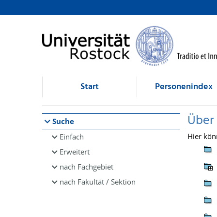
Browsen
direkt zum Inhalt
Start
Personenindex
Über
Suche
Hier kön
Einfach
Erweitert
nach Fachgebiet
nach Fakultät / Sektion