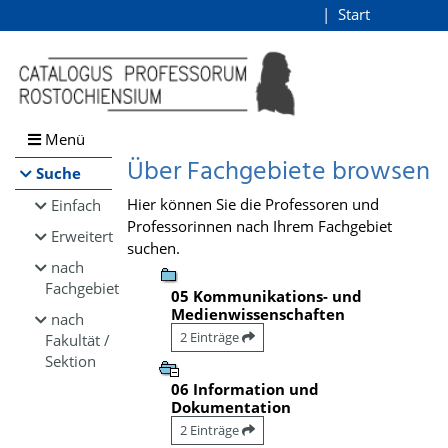
Browsen
Start
Login
direkt zum Inhalt
Menü
Über Fachgebiete browsen
Suche
Hier können Sie die Professoren und
Einfach
Professorinnen nach Ihrem Fachgebiet
Erweitert
suchen.
nach
Fachgebiet
05 Kommunikations- und
Medienwissenschaften
nach
2 Einträge
Fakultät /
Sektion
06 Information und
Dokumentation
2 Einträge