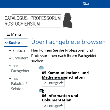
Browsen
Start
Login
direkt zum Inhalt
Menü
Über Fachgebiete browsen
Suche
Hier können Sie die Professoren und
Einfach
Professorinnen nach Ihrem Fachgebiet
Erweitert
suchen.
nach
Fachgebiet
05 Kommunikations- und
Medienwissenschaften
nach
2 Einträge
Fakultät /
Sektion
06 Information und
Dokumentation
2 Einträge