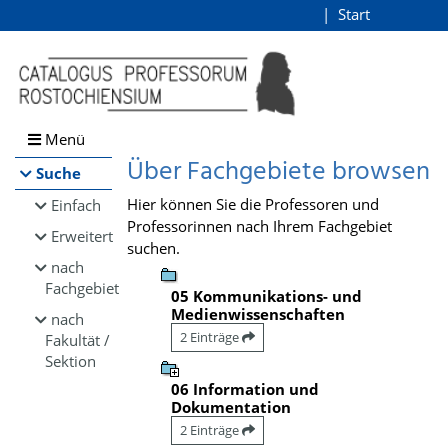
Browsen
Start
Login
direkt zum Inhalt
Menü
Über Fachgebiete browsen
Suche
Hier können Sie die Professoren und
Einfach
Professorinnen nach Ihrem Fachgebiet
Erweitert
suchen.
nach
Fachgebiet
05 Kommunikations- und
Medienwissenschaften
nach
2 Einträge
Fakultät /
Sektion
06 Information und
Dokumentation
2 Einträge