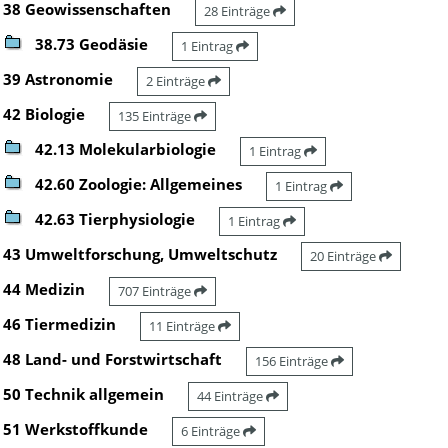
38 Geowissenschaften
28 Einträge
38.73 Geodäsie
1 Eintrag
39 Astronomie
2 Einträge
42 Biologie
135 Einträge
42.13 Molekularbiologie
1 Eintrag
42.60 Zoologie: Allgemeines
1 Eintrag
42.63 Tierphysiologie
1 Eintrag
43 Umweltforschung, Umweltschutz
20 Einträge
44 Medizin
707 Einträge
46 Tiermedizin
11 Einträge
48 Land- und Forstwirtschaft
156 Einträge
50 Technik allgemein
44 Einträge
51 Werkstoffkunde
6 Einträge