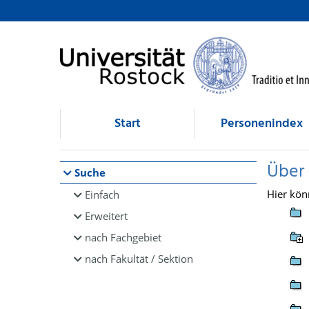
Browsen
direkt zum Inhalt
Start
Personenindex
Über
Suche
Hier kön
Einfach
Erweitert
nach Fachgebiet
nach Fakultät / Sektion