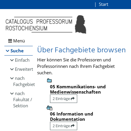
Browsen
Start
Login
direkt zum Inhalt
Menü
Über Fachgebiete browsen
Suche
Hier können Sie die Professoren und
Einfach
Professorinnen nach Ihrem Fachgebiet
Erweitert
suchen.
nach
Fachgebiet
05 Kommunikations- und
Medienwissenschaften
nach
2 Einträge
Fakultät /
Sektion
06 Information und
Dokumentation
2 Einträge