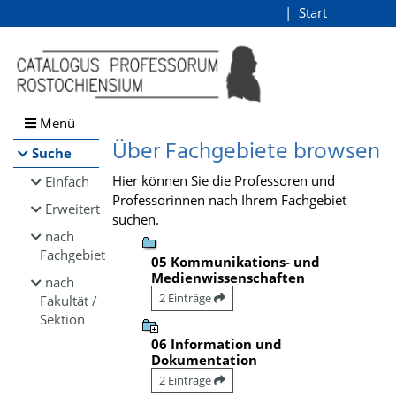
Browsen
Start
Login
direkt zum Inhalt
Menü
Über Fachgebiete browsen
Suche
Hier können Sie die Professoren und
Einfach
Professorinnen nach Ihrem Fachgebiet
Erweitert
suchen.
nach
Fachgebiet
05 Kommunikations- und
Medienwissenschaften
nach
2 Einträge
Fakultät /
Sektion
06 Information und
Dokumentation
2 Einträge