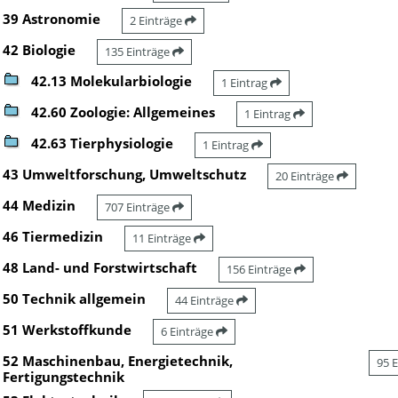
39 Astronomie
2 Einträge
42 Biologie
135 Einträge
42.13 Molekularbiologie
1 Eintrag
42.60 Zoologie: Allgemeines
1 Eintrag
42.63 Tierphysiologie
1 Eintrag
43 Umweltforschung, Umweltschutz
20 Einträge
44 Medizin
707 Einträge
46 Tiermedizin
11 Einträge
48 Land- und Forstwirtschaft
156 Einträge
50 Technik allgemein
44 Einträge
51 Werkstoffkunde
6 Einträge
52 Maschinenbau, Energietechnik,
95 
Fertigungstechnik