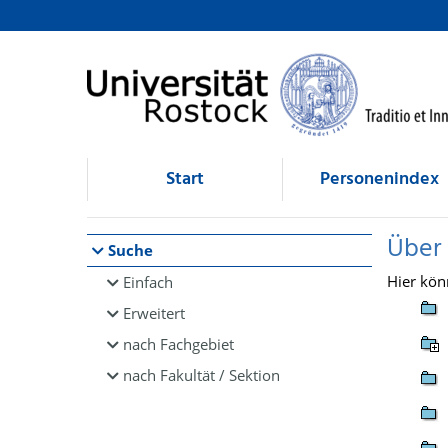
Browsen
direkt zum Inhalt
Start
Personenindex
Über
Suche
Hier kön
Einfach
Erweitert
nach Fachgebiet
nach Fakultät / Sektion