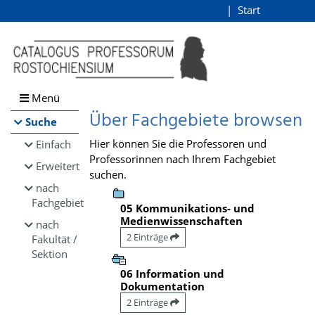
Browsen
Start
Login
direkt zum Inhalt
Menü
Über Fachgebiete browsen
Suche
Hier können Sie die Professoren und
Einfach
Professorinnen nach Ihrem Fachgebiet
Erweitert
suchen.
nach
Fachgebiet
05 Kommunikations- und
Medienwissenschaften
nach
2 Einträge
Fakultät /
Sektion
06 Information und
Dokumentation
2 Einträge