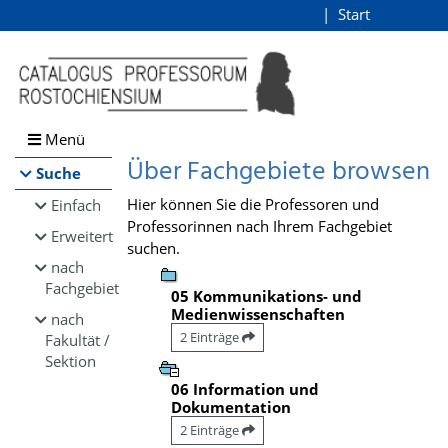
Browsen
Start
Login
direkt zum Inhalt
Menü
Über Fachgebiete browsen
Suche
Hier können Sie die Professoren und
Einfach
Professorinnen nach Ihrem Fachgebiet
Erweitert
suchen.
nach
Fachgebiet
05 Kommunikations- und
Medienwissenschaften
nach
2 Einträge
Fakultät /
Sektion
06 Information und
Dokumentation
2 Einträge