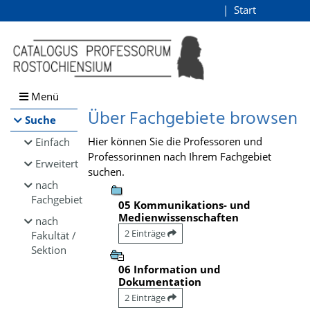
Browsen
Start
Login
direkt zum Inhalt
Menü
Über Fachgebiete browsen
Suche
Hier können Sie die Professoren und
Einfach
Professorinnen nach Ihrem Fachgebiet
Erweitert
suchen.
nach
Fachgebiet
05 Kommunikations- und
Medienwissenschaften
nach
2 Einträge
Fakultät /
Sektion
06 Information und
Dokumentation
2 Einträge