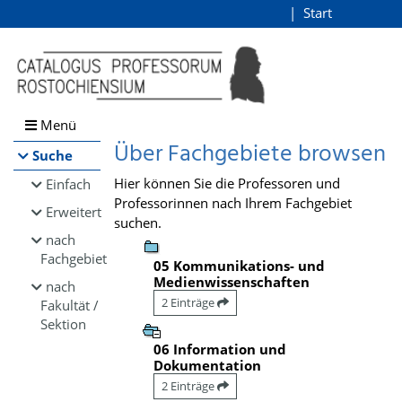
Browsen
Start
Login
direkt zum Inhalt
Menü
Über Fachgebiete browsen
Suche
Hier können Sie die Professoren und
Einfach
Professorinnen nach Ihrem Fachgebiet
Erweitert
suchen.
nach
Fachgebiet
05 Kommunikations- und
Medienwissenschaften
nach
2 Einträge
Fakultät /
Sektion
06 Information und
Dokumentation
2 Einträge