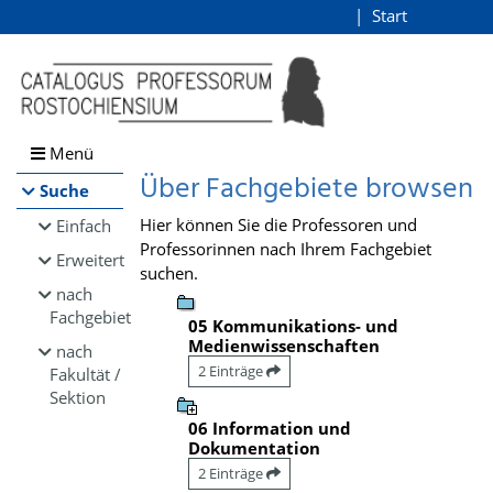
Browsen
Start
Login
direkt zum Inhalt
Menü
Über Fachgebiete browsen
Suche
Hier können Sie die Professoren und
Einfach
Professorinnen nach Ihrem Fachgebiet
Erweitert
suchen.
nach
Fachgebiet
05 Kommunikations- und
Medienwissenschaften
nach
2 Einträge
Fakultät /
Sektion
06 Information und
Dokumentation
2 Einträge