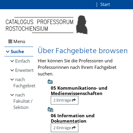
Browsen
Start
Login
direkt zum Inhalt
Menü
Über Fachgebiete browsen
Suche
Hier können Sie die Professoren und
Einfach
Professorinnen nach Ihrem Fachgebiet
Erweitert
suchen.
nach
Fachgebiet
05 Kommunikations- und
Medienwissenschaften
nach
2 Einträge
Fakultät /
Sektion
06 Information und
Dokumentation
2 Einträge