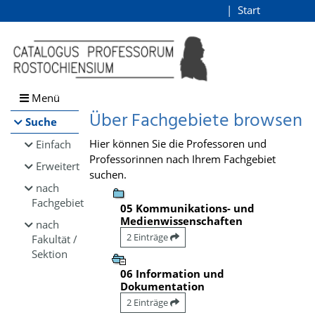
Browsen
Start
Login
direkt zum Inhalt
Menü
Über Fachgebiete browsen
Suche
Hier können Sie die Professoren und
Einfach
Professorinnen nach Ihrem Fachgebiet
Erweitert
suchen.
nach
Fachgebiet
05 Kommunikations- und
Medienwissenschaften
nach
2 Einträge
Fakultät /
Sektion
06 Information und
Dokumentation
2 Einträge